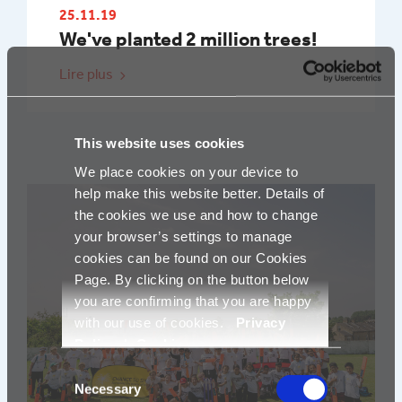
25.11.19
We've planted 2 million trees!
Lire plus
This website uses cookies
We place cookies on your device to
help make this website better. Details of
the cookies we use and how to change
your browser’s settings to manage
cookies can be found on our Cookies
Page. By clicking on the button below
you are confirming that you are happy
with our use of cookies.
Privacy
Policy
|
Cookies
Consent
Necessary
Selection