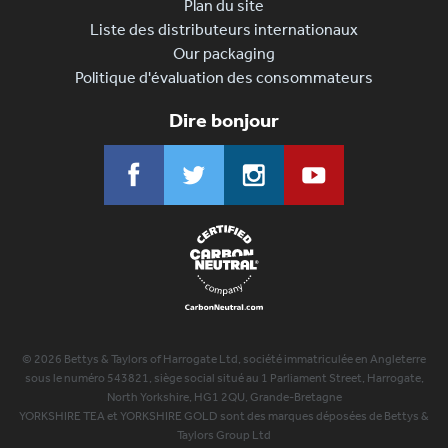
Plan du site
Liste des distributeurs internationaux
Our packaging
Politique d'évaluation des consommateurs
Dire bonjour
© 2026 Bettys & Taylors of Harrogate Ltd, société immatriculée en Angleterre
sous le numéro 543821, siège social situé au 1 Parliament Street, Harrogate,
North Yorkshire, HG1 2QU, Grande-Bretagne
YORKSHIRE TEA et YORKSHIRE GOLD sont des marques déposées de Bettys &
Taylors Group Ltd